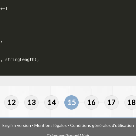
x
++
)
h
;
x
,
 stringLength
)
;
…
12
13
14
15
16
17
18
English version
-
Mentions légales
-
Conditions générales d'utilisation
Créer par
Bretzel Web