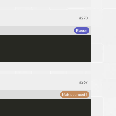
#270
Blague
#269
Mais pourquoi ?