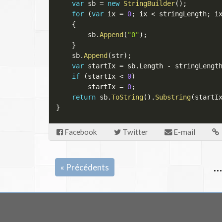
var
 sb 
=
new
StringBuilder
(
)
;
for
(
var
 ix 
=
0
;
 ix 
<
 stringLength
;
 i
{
        sb
.
Append
(
"0"
)
;
}
    sb
.
Append
(
str
)
;
var
 startIx 
=
 sb
.
Length 
-
 stringLengt
if
(
startIx 
<
0
)
        startIx 
=
0
;
return
 sb
.
ToString
(
)
.
Substring
(
startI
}
Facebook
Twitter
E-mail
« Précédents