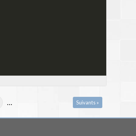
…
Suivants »