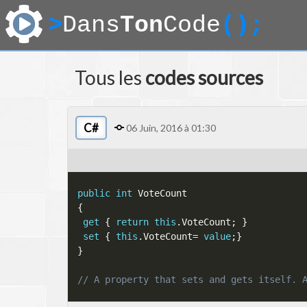
>
Dans
Ton
Code
();
Tous les
codes sources
C#
06 Juin, 2016 à 01:30
public
int
{
get
{
return
this
.
VoteCount
;
}
set
{
this
.
VoteCount
=
value
;
}
}
// A property that sets and gets itself. 