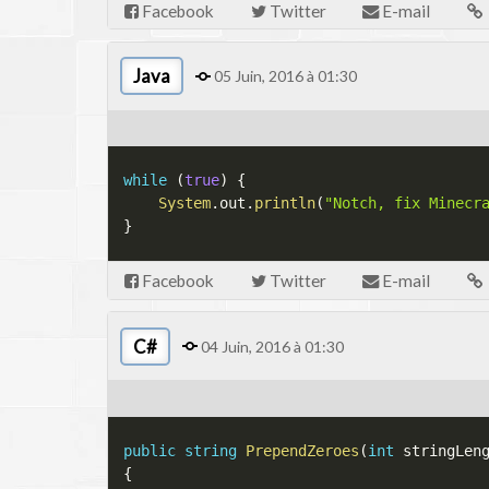
Facebook
Twitter
E-mail
Java
05 Juin, 2016 à 01:30
while
(
true
)
{
System
.
out
.
println
(
"Notch, fix Minecr
}
Facebook
Twitter
E-mail
C#
04 Juin, 2016 à 01:30
public
string
PrependZeroes
(
int
 stringLen
{