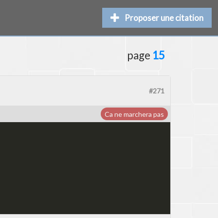
Proposer une citation
page
15
#271
Ca ne marchera pas