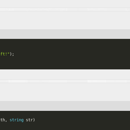
aft!"
)
;
gth
,
string
 str
)