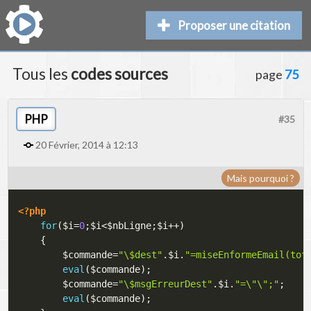
Proposer une citation
Tous les
codes sources
page
75
PHP
#35
20 Février, 2014 à 12:13
Mais pourquoi ?
<?php
for
(
$i
=
0
;
$i
<
$nbLigne
;
$i
++
)
{
$commande
=
"\$dest"
.
$i
.
"=miseEnformeEmail(tot
eval
(
$commande
)
;
$commande
=
"\$msgErreurDest"
.
$i
.
"=\"\";"
;
eval
(
$commande
)
;