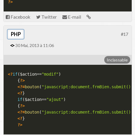
?>
Facebook
Twitter
E-mail
PHP
#17
30 Mai, 2013 à 11:06
Inclassable
<?
if
(
$action
==
"modif"
)
{
?>
<?=
bouton
(
"javascript:document.frmBien.submit();
<?
}
if
(
$action
==
"ajout"
)
{
?>
<?=
bouton
(
"javascript:document.frmBien.submit();
<?
}
?>