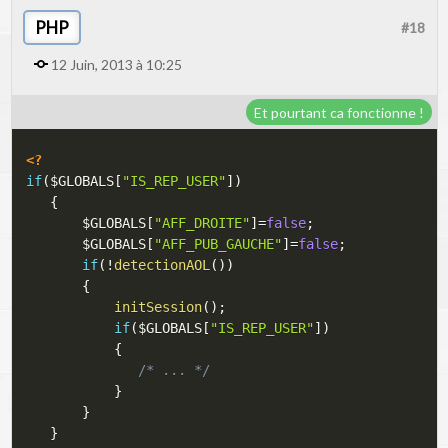
PHP
#18
12 Juin, 2013 à 10:25
Et pourtant ca fonctionne !
<?
if
(
$GLOBALS
[
"IS_REP_USER"
]
)
{
$GLOBALS
[
"AFF_DROITE"
]
=
false
;
$GLOBALS
[
"AFF_PUB_GAUCHE"
]
=
false
;
if
(
!
detectionAOL
(
)
)
{
initSession
(
)
;
if
(
$GLOBALS
[
"IS_REP_USER"
]
)
{
/* ... */
}
}
}