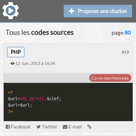
Proposer une citation
Tous les
codes sources
page
80
PHP
#19
12 Juin, 2013 à 16:04
Ca ne marchera pas
<?
$url
=
URL_DETAIL
.
$clef
;
$url
=
$url
;
?>
Facebook
Twitter
E-mail