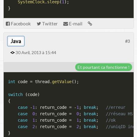
SystemClock
.
sleep
(
1
)
;
}
Facebook
Twitter
E-mail
Java
#3
30 Avril, 2013 à 15:44
Et pourtant ca fonctionne !
int
 code 
=
 thread
.
getValue
(
)
;
switch
(
code
)
{
case
-
1
:
 return_code 
=
-
1
;
break
;
//erreur
case
0
:
 return_code 
=
0
;
break
;
//réseau HS
case
1
:
 return_code 
=
1
;
break
;
//ok
case
2
:
 return_code 
=
2
;
break
;
//uniqID inc
}