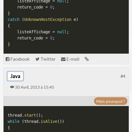
	listeAffichage 
=
null
;
	return_code 
=
0
;
}
catch
(
UnknownHostException
 e
)
{
	listeAffichage 
=
null
;
	return_code 
=
0
;
}
Facebook
Twitter
E-mail
Java
#4
30 Avril, 2013 à 15:45
Mais pourquoi ?
thread
.
start
(
)
;
while
(
thread
.
isAlive
(
)
)
{