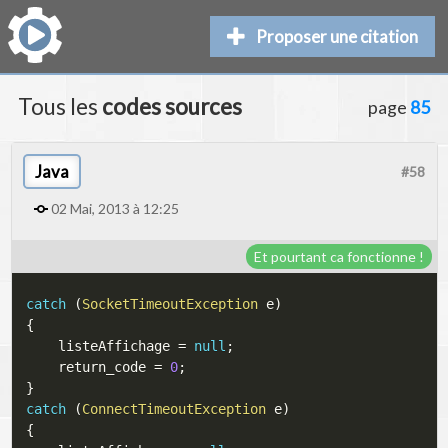
Proposer une citation
Tous les
codes sources
page
85
Java
#58
02 Mai, 2013 à 12:25
Et pourtant ca fonctionne !
catch
(
SocketTimeoutException
 e
)
{
	listeAffichage 
=
null
;
	return_code 
=
0
;
}
catch
(
ConnectTimeoutException
 e
)
{