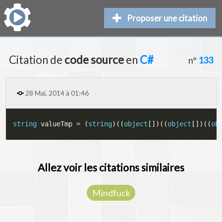
Proposer une citation
Citation de
code source
en
C#
n°
133
28 Mai, 2014 à 01:46
string
 valueTmp 
=
(
string
)
(
(
object
[
]
)
(
(
object
[
]
)
(
(
ob
Allez voir les citations similaires
Mindfuck