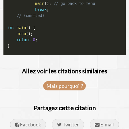
main
(
)
;
// go back to menu
break
;
// (omitted)
int
main
(
)
{
menu
(
)
;
return
0
;
}
Allez voir les citations similaires
Mais pourquoi ?
Partagez cette citation
Facebook
Twitter
E-mail