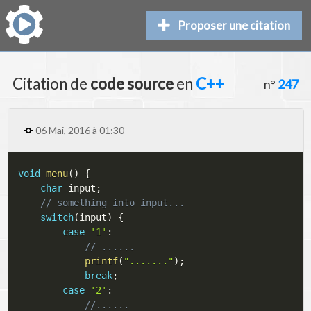
Proposer une citation
Citation de
code source
en
C++
n°
247
06 Mai, 2016 à 01:30
void
menu
(
)
{
char
 input
;
// something into input...
switch
(
input
)
{
case
'1'
:
// ......
printf
(
"......."
)
;
break
;
case
'2'
:
//......