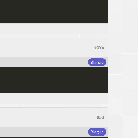
#196
Blague
#53
Blague