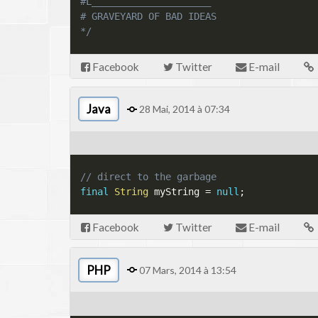
#L_____________________

# GRAVEYARD OF BAD IDEAS

*/
Facebook
Twitter
E-mail
Java
28 Mai, 2014 à 07:34
// direct to the garbage
final
String
 myString 
=
null
;
Facebook
Twitter
E-mail
PHP
07 Mars, 2014 à 13:54