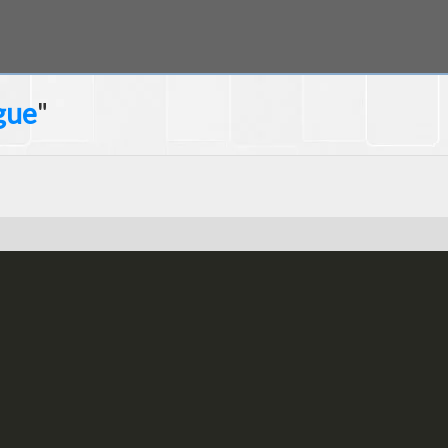
gue
"