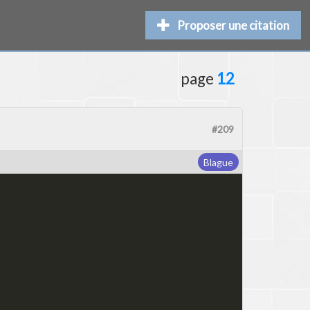
Proposer une citation
page
12
#209
Blague