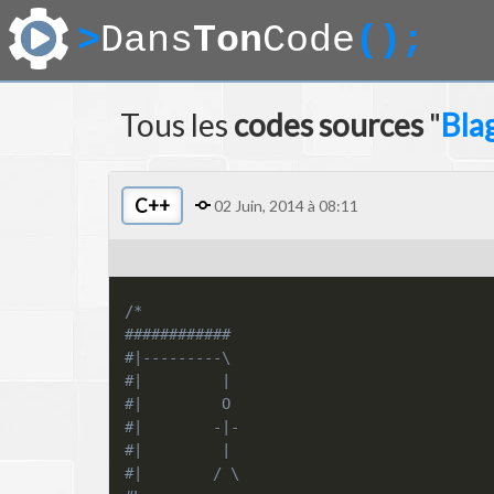
>
Dans
Ton
Code
();
Tous les
codes sources
"
Bla
C++
02 Juin, 2014 à 08:11
/*

############

#|---------\

#|         |

#|         O

#|        -|-

#|         |

#|        / \
