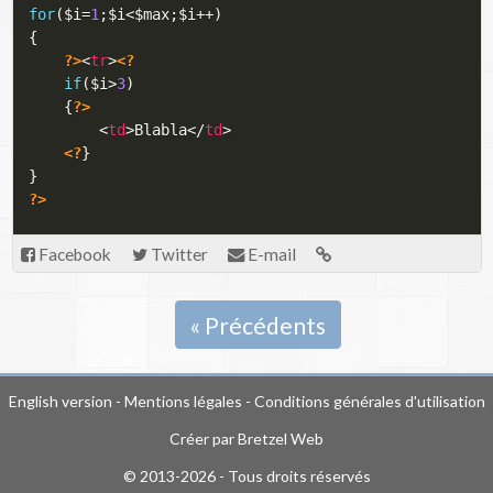
for
(
$i
=
1
;
$i
<
$max
;
$i
++
)
{
?>
<
tr
>
<?
if
(
$i
>
3
)
{
?>
<
td
>
Blabla
</
td
>
<?
}
}
?>
Facebook
Twitter
E-mail
« Précédents
English version
-
Mentions légales
-
Conditions générales d'utilisation
Créer par
Bretzel Web
© 2013-2026 - Tous droits réservés