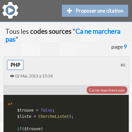
Proposer une citation
Tous les
codes sources
"
Ca ne marchera
pas
"
page
9
PHP
#6
02 Mai, 2013 à 13:34
Ca ne marchera pas
<?
$trouve
=
false
;
$liste
=
ChercheListe
(
)
;
if
(
$trouve
)