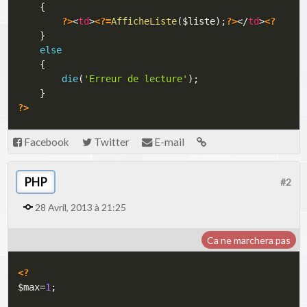
{
?>
<
td
>
<?=
AfficheListe
(
$liste
)
;
?>
</
td
>
<?
}
else
{
die
(
'Erreur de lecture'
)
;
}
?>
Facebook
Twitter
E-mail
PHP
#2
28 Avril, 2013 à 21:25
Ca ne marchera pas
<?
$max
=
1
;