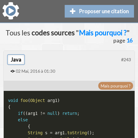
Proposer une citation
Tous les
codes sources
"
Mais pourquoi ?
"
page
16
Java
#243
02 Mai, 2016 à 01:30
Mais pourquoi ?
void
foo
(
Object
 arg1
)
{
if
(
(
arg1 
!=
null
)
return
;
else
{
String
 s 
=
 arg1
.
toString
(
)
;