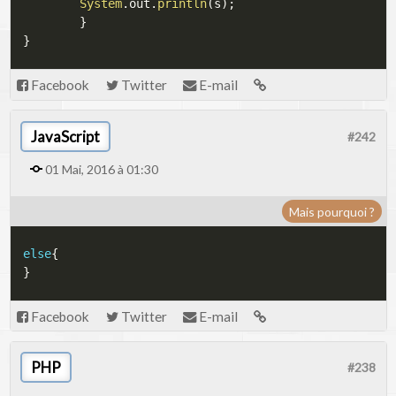
System
.
out
.
println
(
s
)
;
}
}
Facebook
Twitter
E-mail
JavaScript
#242
01 Mai, 2016 à 01:30
Mais pourquoi ?
else
{
}
Facebook
Twitter
E-mail
PHP
#238