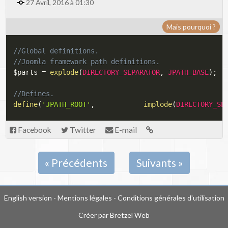
27 Avril, 2016 à 01:30
Mais pourquoi ?
//Global definitions.
//Joomla framework path definitions.
$parts
=
explode
(
DIRECTORY_SEPARATOR
,
JPATH_BASE
)
;
//Defines.
define
(
'JPATH_ROOT'
,
implode
(
DIRECTORY_SE
Facebook
Twitter
E-mail
« Précédents
Suivants »
English version
-
Mentions légales
-
Conditions générales d'utilisation
Créer par
Bretzel Web